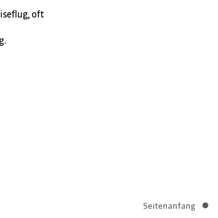
seflug, oft 
g. 
Seitenanfang