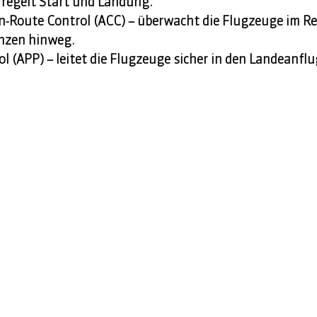
 regelt Start und Landung. 
En-Route Control (ACC) – überwacht die Flugzeuge im Rei
nzen hinweg. 
l (APP) – leitet die Flugzeuge sicher in den Landeanflu