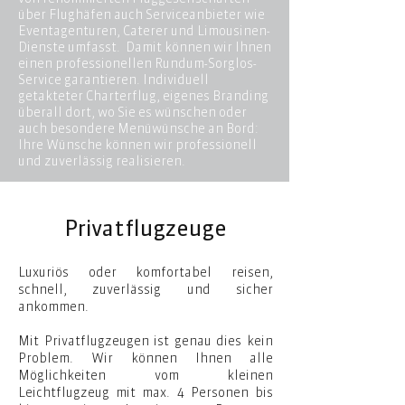
über Flughäfen auch Serviceanbieter wie
Eventagenturen, Caterer und Limousinen-
Dienste umfasst. Damit können wir Ihnen
einen professionellen Rundum-Sorglos-
Service garantieren. Individuell
getakteter Charterflug, eigenes Branding
überall dort, wo Sie es wünschen oder
auch besondere Menüwünsche an Bord:
Ihre Wünsche können wir professionell
und zuverlässig realisieren.
Privatflugzeuge
Luxuriös oder komfortabel reisen,
schnell, zuverlässig und sicher
ankommen.
Mit Privatflugzeugen ist genau dies kein
Problem. Wir können Ihnen alle
Möglichkeiten vom kleinen
Leichtflugzeug mit max. 4 Personen bis