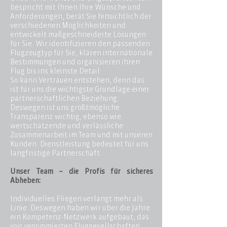
bespricht mit Ihnen Ihre Wünsche und
Anforderungen, berät Sie hinsichtlich der
verschiedenen Möglichkeiten und
entwickelt maßgeschneiderte Lösungen
für Sie. Wir identifizieren den passenden
Flugzeugtyp für Sie, klären internationale
Bestimmungen und organisieren ihren
Flug bis ins kleinste Detail.
So kann Vertrauen entstehen, denn das
ist für uns die wichtigste Grundlage einer
partnerschaftlichen Beziehung.
Deswegen ist uns größtmögliche
Transparenz wichtig, ebenso wie
wertschätzende und verlässliche
Zusammenarbeit im Team und mit unseren
Kunden. Dienstleistung bedeutet für uns
langfristige Partnerschaft.
Unser Team – die Profis für sicheres
Abheben:
Individuelles Fliegen verlangt mehr als
Linie. Deswegen haben wir über die Jahre
ein Kompetenz-Netzwerk aufgebaut, das
von renommierten Fluggesellschaften