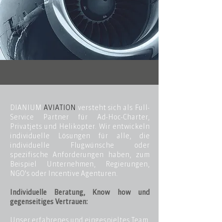
DIANIUM
AVIATION
versteht sich als Full-
Service Partner für Ad-Hoc-Charter,
Privatjets und Helikopter. Wir entwickeln
individuelle Lösungen für alle, die
individuelle Flugwünsche oder
spezifische Anforderungen haben, zum
Beispiel Unternehmen, Regierungen,
NGO's oder Incentive Agenturen.
Individuelle Beratung, Know how und
gegenseitiges Vertrauen:
Unser erfahrenes und eingespieltes Team