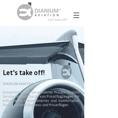
Let's take off!
DIANIUM
AVIATION
,
kompetenter und spezialisierter
Private Aviation
Service
für den Charter von Privatflugzeugen. Für
individuelles, unkompliziertes und komfortables
Reisen auf Ihren Business- und Privatflügen.