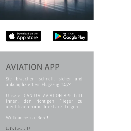
AVIATION APP
Sie brauchen schnell, sicher und
unkompliziert ein Flugzeug, 24|7?
Unsere DIANIUM AVIATION APP hilft
Ihnen, den richtigen Flieger zu
identifizieren und direkt anzufragen.
Willkommen an Bord!
Let’s take off !