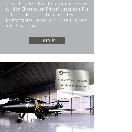
spezialisierter Private Aviation Service
für den Charter von Privatflugzeugen. Für
individuelles, unkompliziertes und
komfortables Reisen auf Ihren Business-
und Privatflügen.
Details