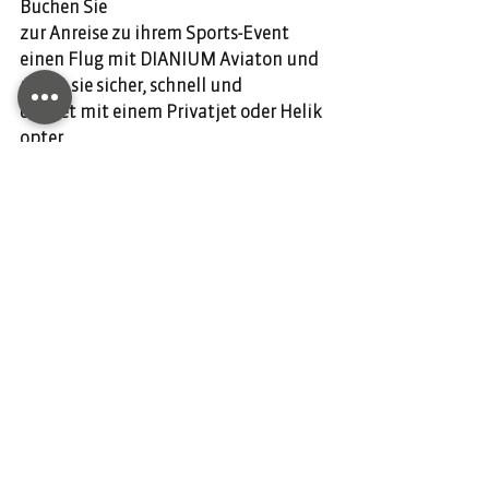
Buchen Sie 
zur Anreise zu ihrem Sports-Event 
einen Flug mit DIANIUM Aviaton und 
reisen sie sicher, schnell und 
diskret mit einem Privatjet oder Helik
opter.
DIANIUM AVIATION ist Ihr Partner für 
private Flugreisen. Chartern Sie 
noch heute Ihren Flug und 
kontaktieren Sie uns unter über 
unsere Webseite.
Kommentare