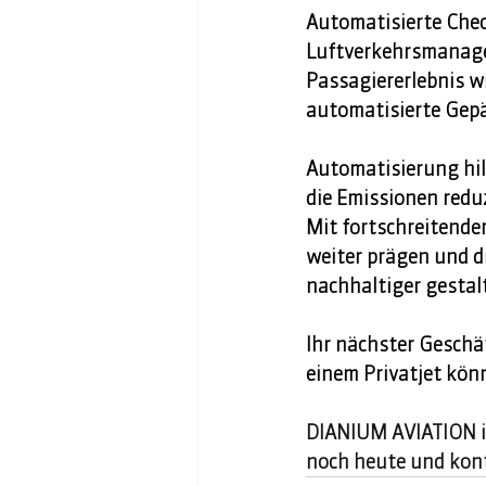
Automatisierte Chec
Luftverkehrsmanage
Passagiererlebnis w
automatisierte Gepä
Automatisierung hil
die Emissionen redu
Mit fortschreitende
weiter prägen und di
nachhaltiger gestalt
Ihr nächster Geschäf
einem Privatjet könne
DIANIUM AVIATION ist
noch heute und kont