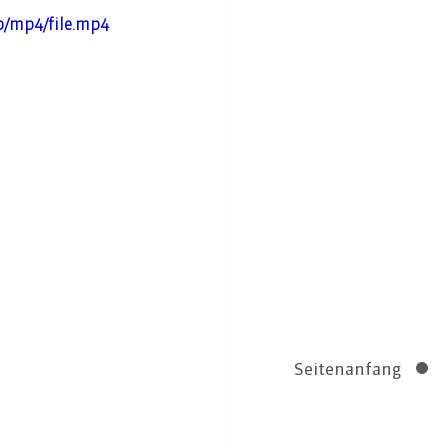
p/mp4/file.mp4
Seitenanfang