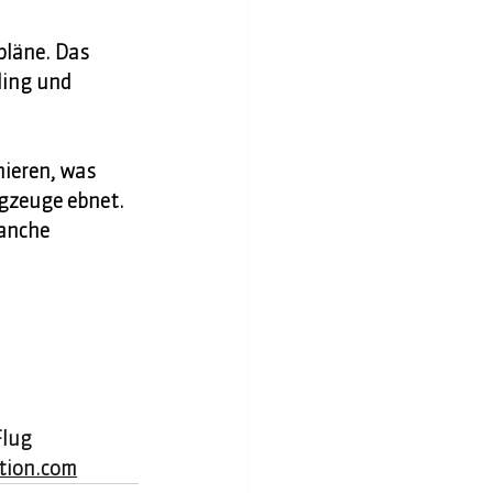
läne. Das 
ding und 
ieren, was 
gzeuge ebnet. 
ranche
Flug 
tion.com