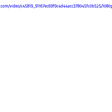
ic.com/video/c45819_91167ec69f9c4d44acc378045fc0b525/1080