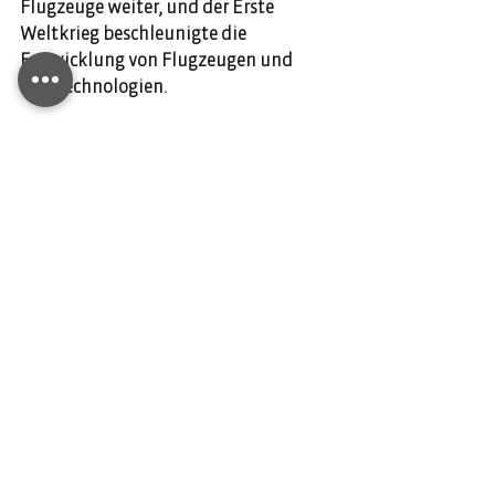
Flugzeuge weiter, und der Erste 
Weltkrieg beschleunigte die 
Entwicklung von Flugzeugen und 
Flugtechnologien. 
DIANIUM AVIATION ist Ihr Partner für 
Privatflugreisen. Chartern Sie Ihren 
Flug noch heute und kontaktieren uns 
über unsere Webseite.
Kommentare