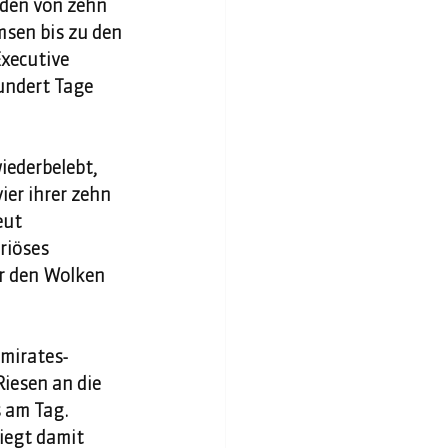
den von zehn 
msen bis zu den 
xecutive 
undert Tage 
iederbelebt, 
ier ihrer zehn 
eut 
riöses 
er den Wolken 
Emirates-
iesen an die 
 am Tag.  
iegt damit 