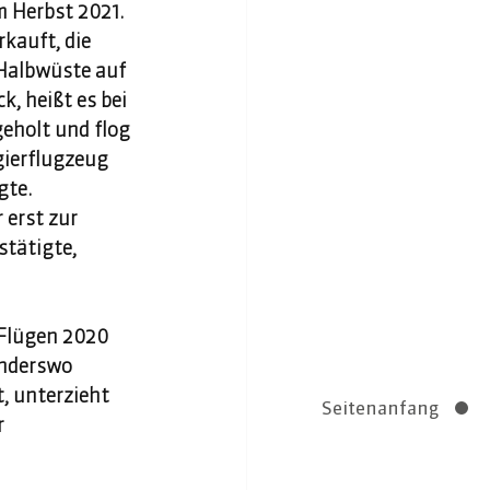
m Herbst 2021. 
kauft, die 
 Halbwüste auf 
, heißt es bei 
eholt und flog 
gierflugzeug 
gte. 
erst zur 
stätigte, 
-Flügen 2020 
Anderswo 
, unterzieht 
Seitenanfang
 