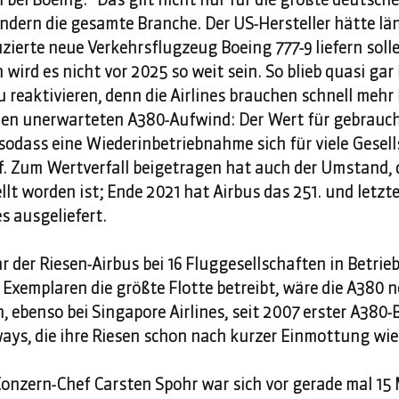
ondern die gesamte Branche. Der US-Hersteller hätte lä
zierte neue Verkehrsflugzeug Boeing 777-9 liefern solle
wird es nicht vor 2025 so weit sein. So blieb quasi gar
u reaktivieren, denn die Airlines brauchen schnell mehr 
den unerwarteten A380-Aufwind: Der Wert für gebrauc
 sodass eine Wiederinbetriebnahme sich für viele Gesel
uf. Zum Wertverfall beigetragen hat auch der Umstand, 
lt worden ist; Ende 2021 hat Airbus das 251. und letzte
 ausgeliefert. 
 der Riesen-Airbus bei 16 Fluggesellschaften in Betrieb
8 Exemplaren die größte Flotte betreibt, wäre die A380 n
, ebenso bei Singapore Airlines, seit 2007 erster A380-B
ways, die ihre Riesen schon nach kurzer Einmottung wied
onzern-Chef Carsten Spohr war sich vor gerade mal 15