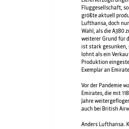
Fluggesellschaft, s
größte aktuell produ
Lufthansa, doch nun 
Wahl, als die A380 z
weiterer Grund für 
ist stark gesunken,
lohnt als ein Verka
Produktion eingestel
Exemplar an Emirates
Vor der Pandemie war
Emirates, die mit 11
Jahre weitergeflogen
auch bei British Air
Anders Lufthansa. K