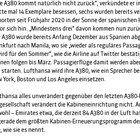
die A380 kommt natürlich nicht zurück“, verkündete er i
tte mal 14 Exemplare besessen, sechs wurden bereits ver
morten seit Frühjahr 2020 in der Sonne der spanischen
or sich hin. „Mindestens drei“ davon kommen nun zurück
e A380 wurde bereits Anfang Dezember aus Spanien abg
nkfurt nach Manila, wo sie „wieder als reguläres Passa
rd für den Sommer“, wie die Airline auf Twitter bestäti
nen folgen bis März. Passagierflüge damit werden aber 
starten. Lufthansa wird ihre A380, wie ein Sprecher be
 York, Boston und Los Angeles einsetzen. 
fthansa alles unverändert gegenüber den letzten A380
ggesellschaft verändert die Kabineneinrichtung nicht. 
ohl – Emirates etwa, die derzeit 84 A380 in der Luft hat
 gerade dem größten Kabinen-Erneuerungsprogramm der
 wie sie es nennt.  