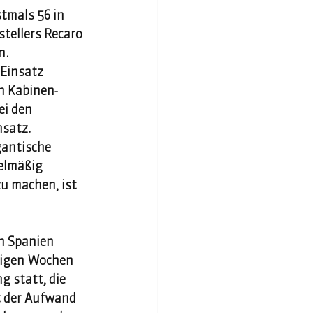
tmals 56 in 
ellers Recaro 
n. 
 Einsatz 
n Kabinen-
i den 
satz. 
gantische 
elmäßig 
u machen, ist 
n Spanien 
nigen Wochen 
 statt, die 
t der Aufwand 