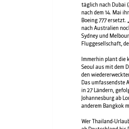
täglich nach Dubai 
nach dem 14. Mai ih
Boeing 777 ersetzt. 
nach Australien noc
Sydney und Melbourn
Fluggesellschaft, d
Immerhin plant die 
Seoul aus mit dem D
den wiedererweckten
Das umfassendste A3
in 27 Ländern, gefol
Johannesburg ab Lon
anderem Bangkok mit
Wer Thailand-Urlaub 