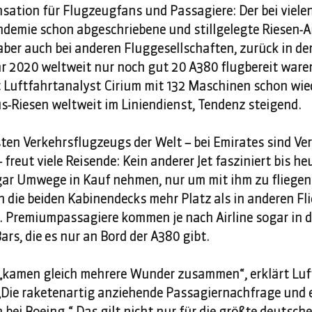
ensation für Flugzeugfans und Passagiere: Der bei vielen
demie schon abgeschriebene und stillgelegte Riesen-Ai
aber auch bei anderen Fluggesellschaften, zurück in den
 2020 weltweit nur noch gut 20 A380 flugbereit waren
 Luftfahrtanalyst Cirium mit 132 Maschinen schon wied
bus-Riesen weltweit im Liniendienst, Tendenz steigend. 
ten Verkehrsflugzeugs der Welt – bei Emirates sind Ver
freut viele Reisende: Kein anderer Jet fasziniert bis he
gar Umwege in Kauf nehmen, nur um mit ihm zu fliegen.
 die beiden Kabinendecks mehr Platz als in anderen Fli
ser. Premiumpassagiere kommen je nach Airline sogar in
rs, die es nur an Bord der A380 gibt. 
 „kamen gleich mehrere Wunder zusammen“, erklärt Lu
„Die raketenartig anziehende Passagiernachfrage und 
bei Boeing.“ Das gilt nicht nur für die größte deutsche