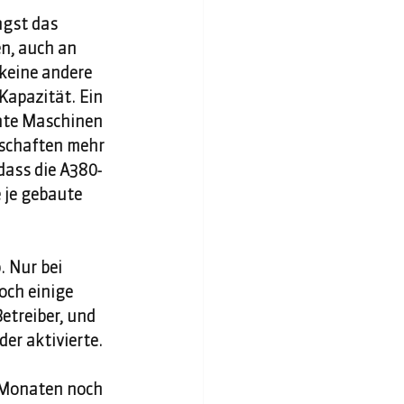
ngst das 
n, auch an 
 keine andere 
Kapazität. Ein 
hte Maschinen 
lschaften mehr 
dass die A380-
 je gebaute 
. Nur bei 
och einige 
etreiber, und 
er aktivierte. 
 Monaten noch 