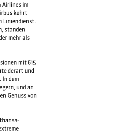
 Airlines im 
rbus kehrt 
 Liniendienst. 
, standen 
er mehr als 
sionen mit 615 
ute derart und 
 In dem 
egern, und an 
 den Genuss von 
fthansa-
extreme 
 