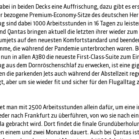
abei in beiden Decks eine Auffrischung, dazu gibt es ers
r bezogene Premium-Economy-Sitze des deutschen Herst
g sind dabei 1000 Arbeitsstunden in 16 Tagen zu leiste
nd Qantas bringen aktuell die letzten ihrer wieder zum
jets auf den neuesten Komfortstandard und beende
e, die während der Pandemie unterbrochen waren. Be
un in allen A380 die neueste First-Class-Suite zum Ein
ug aus dem Dornröschenschlaf zu erwecken, ist eine gi
n die parkenden Jets auch während der Abstellzeit reg
 aber um sie wieder fit und sicher für den Flugalltag z
 
et man mit 2500 Arbeitsstunden allein dafür, um eine i
eder nach Frankfurt zu überführen, von wo sie nach ei
 gebracht wird. Dort findet die finale Grundüberholung
n einem und zwei Monaten dauert. Auch bei Qantas is