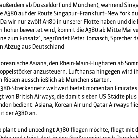
(außerdem ab Düsseldorf und München), während Singap
re A380 auf der Route Singapur–Frankfurt–New York dur
„Da wir nur zwölf A380 in unserer Flotte haben und die
h höher bewertet wird, kommt die A380 ab Mitte Mai ve
e zum Einsatz“, begründet Peter Tomasch, Sprecher de
en Abzug aus Deutschland.  
koreanische Asiana, den Rhein-Main-Flughafen ab Somm
oppelstöcker anzusteuern. Lufthansa hingegen wird ih
 Riesen ausschließlich ab München starten. 
80-Streckennetz weltweit bietet momentan Emirates m
gt von British Airways, die damit sieben US-Städte plus
don bedient. Asiana, Korean Air und Qatar Airways flie
 der A380 an.  
plant und unbedingt A380 fliegen möchte, fliegt mit de