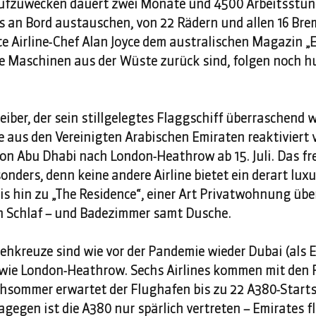
aufzuwecken dauert zwei Monate und 4500 Arbeitsstun
es an Bord austauschen, von 22 Rädern und allen 16 Bre
e Airline-Chef Alan Joyce dem australischen Magazin „E
die Maschinen aus der Wüste zurück sind, folgen noch h
eiber, der sein stillgelegtes Flaggschiff überraschend w
ine aus den Vereinigten Arabischen Emiraten reaktiviert v
von Abu Dhabi nach London-Heathrow ab 15. Juli. Das fr
ders, denn keine andere Airline bietet ein derart luxu
bis hin zu „The Residence“, einer Art Privatwohnung üb
m Schlaf – und Badezimmer samt Dusche.  
ehkreuze sind wie vor der Pandemie wieder Dubai (als 
ie London-Heathrow. Sechs Airlines kommen mit den R
hsommer erwartet der Flughafen bis zu 22 A380-Starts
gegen ist die A380 nur spärlich vertreten – Emirates fl