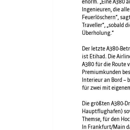
enorm. „Eine A380 
Ingenieuren, die all
Feuerlöschern“, sagt
Traveller“, „sobald 
Überholung.“ 
Der letzte A380-Betr
ist Etihad. Die Airl
A380 für die Route 
Premiumkunden beson
Interieur an Bord – 
für zwei mit eigene
Die größten A380-Dr
Hauptflughafen) sow
Themse, für den Hoc
In Frankfurt/Main da