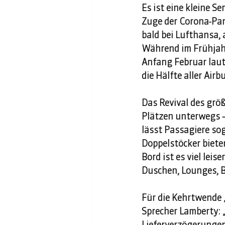
Es ist eine kleine S
Zuge der Corona-Pan
bald bei Lufthansa, 
Während im Frühjahr
Anfang Februar laut
die Hälfte aller Air
Das Revival des größ
Plätzen unterwegs – 
lässt Passagiere so
Doppelstöcker bieten
Bord ist es viel lei
Duschen, Lounges, Ba
Für die Kehrtwende
Sprecher Lamberty: 
Lieferverzögerungen 