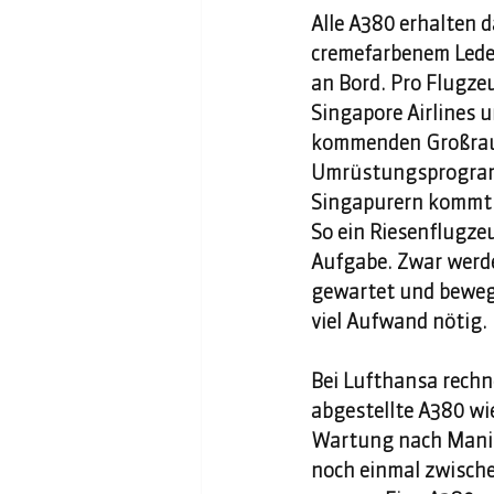
Alle A380 erhalten d
cremefarbenem Lede
an Bord. Pro Flugzeu
Singapore Airlines u
kommenden Großraum
Umrüstungsprogramm
Singapurern kommt n
So ein Riesenflugze
Aufgabe. Zwar werde
gewartet und bewegt,
viel Aufwand nötig. 
Bei Lufthansa rechn
abgestellte A380 wi
Wartung nach Manila
noch einmal zwische